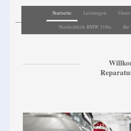
Startseite
Leistungen
Unser
Nordschleife BMW 318is
Ihr
Willko
Reparatur